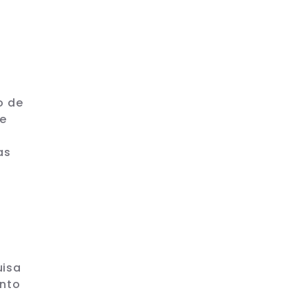
o de
 e
as
uisa
ento