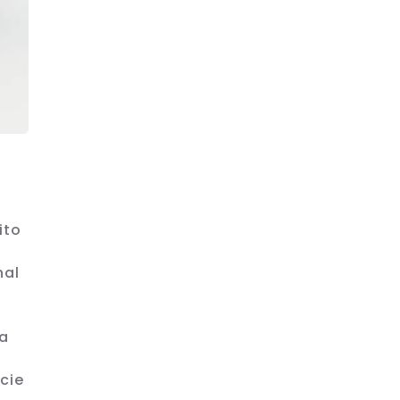
ito
nal
ra
cie