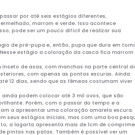
passar por até seis estágios diferentes,
ermelhado, marrom e verde. Isso acontece
so, pode ser um pouco difícil de realizar sua
tágio de pré-pupa e, então, pupa que dura em torn
. Nesse estágio a coloração da casca fica marrom
 inseto de asas, com manchas na parte central d
osteriores, com apenas as pontas escuras. Ainda
 até 12 dias, sendo que as fêmeas costumam viver
s ainda podem colocar até 3 mil ovos, que são
rilhante. Porém, com o passar do tempo e a
sam a apresentar uma coloração amarela escura.
 em seus estágios iniciais, mas com uma boa pesq
onto, a lagarta apresenta mais de 1cm de comprim
 de pintas nas patas. Também é possível ver um