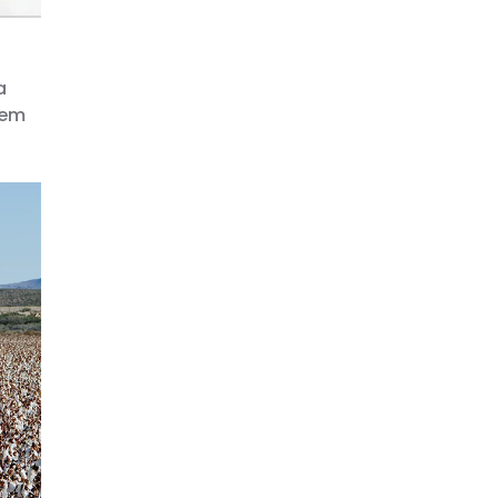
a
dem