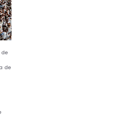
 de
a de
e