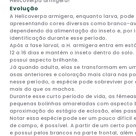
Helicoverpa armigera!
Evolução
A Helicoverpa armigera, enquanto larva, pode 
apresentando cores diversas como branco-av
dependendo da alimentação do inseto e, por is
identificação durante esse período.
Após a fase larval, a H. armigera entra em es
12 a 16 dias e mantém o inseto dentro do solo
possui aspecto brilhante.
Já quando adulta, elas se transformam em um
asas anteriores e coloração mais clara nas p
nesse período, a espécie pode sobreviver por
mais do que os machos.
Durante esse curto período de vida, as fêmea
pequenas bolinhas amareladas com aspecto b
aproximação do estágio de eclosão, eles pas
Notar essa espécie pode ser um pouco difícil
de campo, é possível. A partir de um certo p
e possui pelos brancos na parte frontal, além